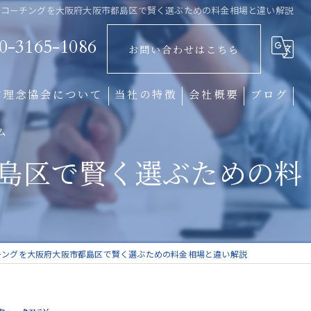
とコーチングを大阪府大阪市都島区で賢く選ぶための料金相場と違い解説
0-3165-1086
お問い合わせはこちら
営理念協会について
当社の特徴
会社概要
ブログ
ム
経営理念
島区で賢く選ぶための料
企業文化
組織形成
社風
チングを大阪府大阪市都島区で賢く選ぶための料金相場と違い解説
中小企業