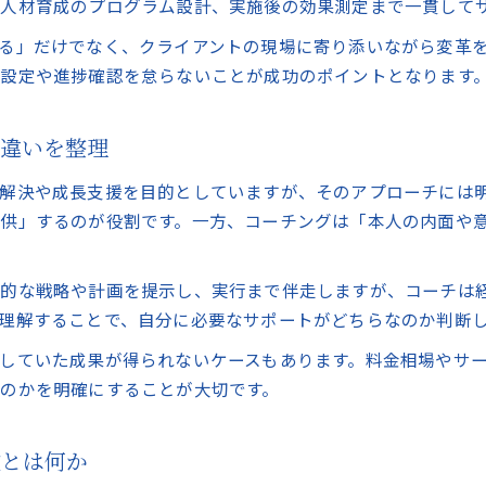
人材育成のプログラム設計、実施後の効果測定まで一貫して
コンサルティング利用時の優先順位の付け方
る」だけでなく、クライアントの現場に寄り添いながら変革
コンサルティングの料金体系とサービス範囲
設定や進捗確認を怠らないことが成功のポイントとなります
コーチングの料金相場と満足度の秘密
コンサルティングとコーチング料金相場の違いを解説
の違いを整理
コンサルティングサービスと初回無料枠の利用法
コンサルティング選びで注意したい追加費用の確認
解決や成長支援を目的としていますが、そのアプローチには
供」するのが役割です。一方、コーチングは「本人の内面や
コンサルティングの継続契約におけるメリット
コンサルティング実績と料金に納得できるポイント
将来の自己投資に賢く向き合うポイント
体的な戦略や計画を提示し、実行まで伴走しますが、コーチは
理解することで、自分に必要なサポートがどちらなのか判断
コンサルティングで自己投資の費用対効果を考える
コンサルティングの価値を将来設計にどう活かすか
していた成果が得られないケースもあります。料金相場やサ
のかを明確にすることが大切です。
コンサルティング選択で後悔しない判断基準とは
コンサルティングによるキャリアアップの道筋
コンサルティングと自己成長の関係を解説
徴とは何か