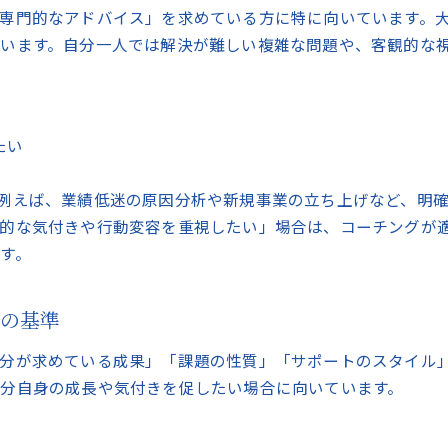
信頼できるサポート選びで後悔しない方法
専門的なアドバイス」を求めている方に特に向いています。
コンサルティングで信頼性を見極めるチェックリスト
います。自分一人では解決が難しい複雑な問題や、客観的な
コンサルティング選びで失敗しない事前準備の大切さ
コンサルティングの比較検討ポイントを整理する
コンサルティングの面談で確認すべき質問事項
たい
コンサルティング後のサポート体制もしっかり確認
例えば、業績低迷の原因分析や新規事業の立ち上げなど、明
的な気付きや行動変容を重視したい」場合は、コーチングが
す。
お問い合わせはこちら
方の基準
分が求めている成果」「課題の性質」「サポートのスタイル
分自身の成長や気付きを促したい場合に向いています。