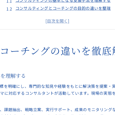
コンサルティングの基本となる支援手法を理解する
コンサルティングとコーチングの目的の違いを整理
コンサルティングに向いている人の特徴とは何か
コンサルティングとコーチングの選び方の基準
コンサルティングの専門性が生きる場面を解説
大阪府大阪市都島区で納得の支援を選ぶコツ
とコーチングの違いを徹底
コンサルティングの選び方と信頼できる判断軸
コンサルティングの実績や資格の見極め方
コンサルティングで重視したい料金と納得感
コンサルティングを依頼する際の比較ポイント
法を理解する
コンサルティングの口コミや評判の活用方法
標を明確にし、専門的な知見や経験をもとに解決策を提案・
あなたに合うコンサルティングの選び方
マに対応するコンサルタントが活動しています。現場の実態
コンサルティングで叶えたい目標を明確にする方法
コンサルティングと自分の相性を見極めるポイント
、課題抽出、戦略立案、実行サポート、成果のモニタリング
コンサルティングのサービス内容を具体的に比較