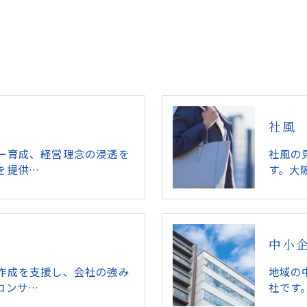
社風
ー育成、経営理念の浸透を
社風の
を提供…
す。大
中小
作成を支援し、会社の強み
地域の
コンサ…
社です