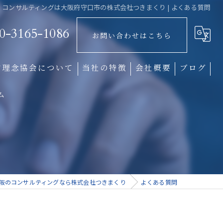
コンサルティングは大阪府守口市の株式会社つきまくり | よくある質問
0-3165-1086
お問い合わせはこちら
営理念協会について
当社の特徴
会社概要
ブログ
ム
経営理念
企業文化
組織形成
社風
阪のコンサルティングなら株式会社つきまくり
よくある質問
中小企業