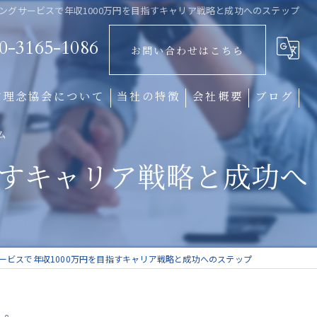
ングサービスで年収1000万円を目指すキャリア戦略と成功へのステップ
0-3165-1086
お問い合わせはこちら
営理念協会について
当社の特徴
会社概要
ブログ
ム
経営理念
指すキャリア戦略と成功へ
企業文化
組織形成
社風
ービスで年収1000万円を目指すキャリア戦略と成功へのステップ
中小企業