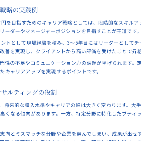
ア戦略の実践例
将来性を見据えたコンサルサービス選びの秘訣
将来性を重視したコンサルティングサービスの選定基準
0万円を目指すためのキャリア戦略としては、段階的なスキル
長期キャリアを見据えたコンサルティングの選び方
リーダーやマネージャーポジションを目指すことが王道です
コンサルティング業界の将来とサービスの最新動向
タントとして現場経験を積み、3～5年目にはリーダーとして
成長分野で活躍するコンサルティングの選択ポイント
務改善を実現し、クライアントから高い評価を受けたことで昇
コンサルティングサービスの市場価値と今後の展望
門性の不足やコミュニケーション力の課題が挙げられます。
たキャリアアップを実現するポイントです。
お問い合わせはこちら
ンサルティングの役割
、将来的な収入水準やキャリアの幅は大きく変わります。大
高くなる傾向があります。一方、特定分野に特化したブティ
志向とミスマッチな分野や企業を選んでしまい、成果が出せ