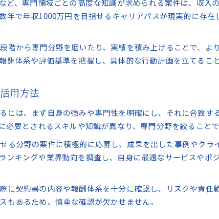
グなど、専門領域ごとの高度な知識が求められる案件は、収入
コンサルティング経験者が語る転職成功の秘訣
数年で年収1000万円を目指せるキャリアパスが現実的に存在
コンサルティング業界で活躍するための転職準備法
年収アップを狙うコンサルティング業界の転職戦略
段階から専門分野を磨いたり、実績を積み上げることで、よ
理想のキャリア実現へ導くコンサルの本質
報酬体系や評価基準を把握し、具体的な行動計画を立てるこ
コンサルティングで実現する理想のキャリアパス
キャリア形成に役立つコンサルティングの本質的価値
の活用方法
コンサルティングが導く自己成長とキャリアアップ
るには、まず自身の強みや専門性を明確にし、それに合致す
理想の働き方を叶えるコンサルティングの活用法
とに必要とされるスキルや知識が異なり、専門分野を絞ること
コンサルティングでキャリア目標を実現する方法
コンサルティング業界の構造とキャリア構築法
かせる分野の案件に積極的に応募し、成果を出した事例やクラ
ランキングや業界動向を調査し、自身に最適なサービスやポ
コンサルティング業界の構造を徹底的に理解する方法
業界構造を活かすコンサルティングキャリア戦略
際に契約書の内容や報酬体系を十分に確認し、リスクや責任
コンサルティング会社の種類とキャリア形成の違い
スもあるため、慎重な確認が欠かせません。
キャリアアップを実現する業界理解とコンサルティング
コンサルティング業界で長期的に活躍する秘訣