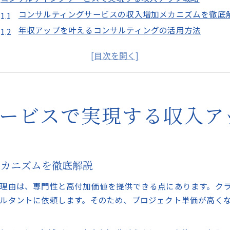
コンサルティングサービスの収入増加メカニズムを徹底
年収アップを叶えるコンサルティングの活用方法
コンサルティングで成果を出すキャリア戦略の実践例
サービス選定が収入へ与える影響とコンサルティングの
コンサルティング導入で収入に直結するポイントを解説
年収1000万円を叶えるコンサルの仕事術とは
サービスで実現する収入ア
コンサルティング業界で年収1000万円を目指す働き方
年収1000万円実現へ導くコンサルティングの思考法
成功するコンサルティング仕事術とキャリア形成のコツ
コンサルティングのプロが実践する収入向上テクニック
メカニズムを徹底解説
年収アップに直結するコンサルティングの具体的手法
理由は、専門性と高付加価値を提供できる点にあります。ク
コンサルティングの転職市場を徹底解説
ルタントに依頼します。そのため、プロジェクト単価が高く
コンサルティング転職市場の最新動向と業界特徴
転職に強いコンサルティングサービスの選び方