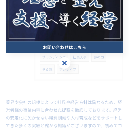
タグ
Tags
大阪
コンサルティング
朝礼
採用
習慣
オフィス環境
定着率
お問い合わせはこちら
ブランディング
社員大事
夢の力
やる気
ポジティブ
業界や会社の規模によって社風や経営方針は異なるため、経
営者様の事業内容に合わせた提案を徹底しております。経営
の安定化に欠かせない経費削減や人材育成などをサポートし
てきた多くの実績と確かな知識がございますので、初めてコ