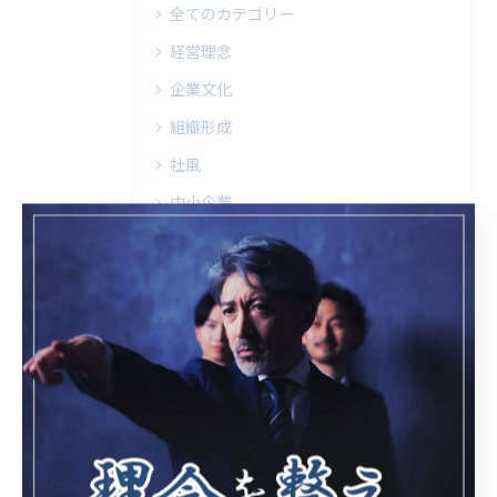
全てのカテゴリー
経営理念
企業文化
組織形成
社風
中小企業
最近の投稿
Recent Posts
2026/05/02
昨日の雨と暴風を避けて、本日２日のお詣りとさせていただきまし...