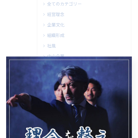
全てのカテゴリー
経営理念
企業文化
組織形成
社風
中小企業
最近の投稿
Recent Posts
2026/05/02
昨日の雨と暴風を避けて、本日２日のお詣りとさせていただきまし...