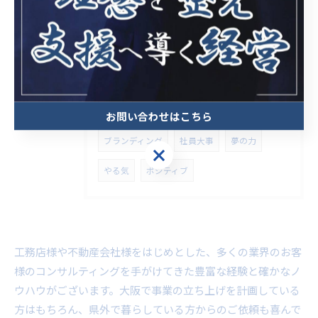
タグ
Tags
大阪
コンサルティング
朝礼
採用
習慣
オフィス環境
定着率
お問い合わせはこちら
ブランディング
社員大事
夢の力
やる気
ポジティブ
工務店様や不動産会社様をはじめとした、多くの業界のお客
様のコンサルティングを手がけてきた豊富な経験と確かなノ
ウハウがございます。大阪で事業の立ち上げを計画している
方はもちろん、県外で暮らしている方からのご依頼も喜んで